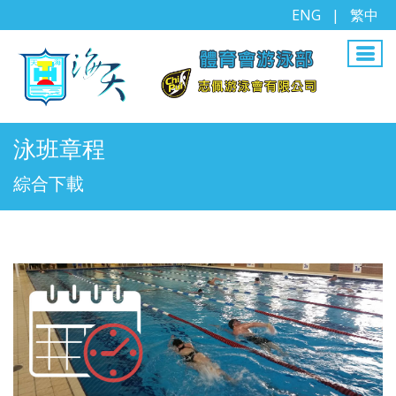
ENG
|
繁中
泳班章程
綜合下載