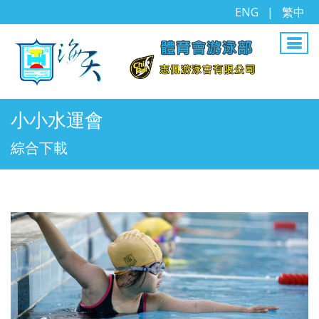
ENG
|
繁中
小小水運會
綜合下載