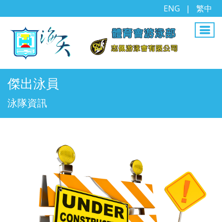
ENG
|
繁中
傑出泳員
泳隊資訊