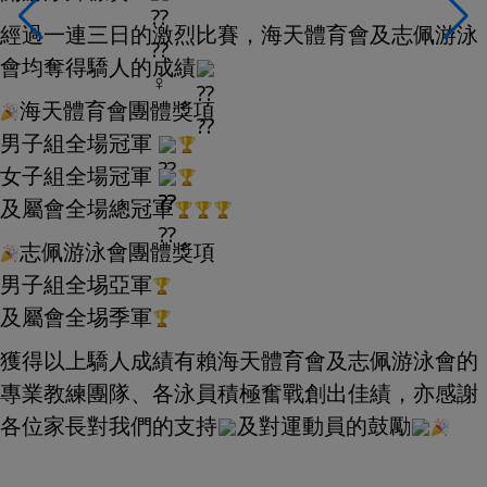
經過一連三日的激烈比賽，海天體育會及志佩游泳
會均奪得驕人的成績
海天體育會團體獎項
男子組全場冠軍
女子組全場冠軍
及屬會全場總冠軍
志佩游泳會團體獎項
男子組全埸亞軍
及屬會全埸季軍
獲得以上驕人成績有賴海天體育會及志佩游泳會的
專業教練團隊、各泳員積極奮戰創出佳績，亦感謝
各位家長對我們的支持
及對運動員的鼓勵