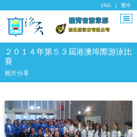
ENG
|
繁中
２０１４年第５３屆港澳埠際游泳比
賽
相片分享