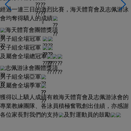
經過一連三日的激烈比賽，海天體育會及志佩游泳
會均奪得驕人的成績
海天體育會團體獎項
男子組全場冠軍
女子組全場冠軍
及屬會全場總冠軍
志佩游泳會團體獎項
男子組全埸亞軍
及屬會全埸季軍
獲得以上驕人成績有賴海天體育會及志佩游泳會的
專業教練團隊、各泳員積極奮戰創出佳績，亦感謝
各位家長對我們的支持
及對運動員的鼓勵